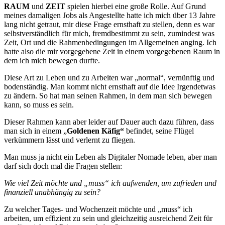
RAUM
und
ZEIT
spielen hierbei eine große Rolle. Auf Grund
meines damaligen Jobs als Angestellte hatte ich mich über 13 Jahre
lang nicht getraut, mir diese Frage ernsthaft zu stellen, denn es war
selbstverständlich für mich, fremdbestimmt zu sein, zumindest was
Zeit, Ort und die Rahmenbedingungen im Allgemeinen anging. Ich
hatte also die mir vorgegebene Zeit in einem vorgegebenen Raum in
dem ich mich bewegen durfte.
Diese Art zu Leben und zu Arbeiten war „normal“, vernünftig und
bodenständig. Man kommt nicht ernsthaft auf die Idee Irgendetwas
zu ändern. So hat man seinen Rahmen, in dem man sich bewegen
kann, so muss es sein.
Dieser Rahmen kann aber leider auf Dauer auch dazu führen, dass
man sich in einem „
Goldenen Käfig“
befindet, seine Flügel
verkümmern lässt und verlernt zu fliegen.
Man muss ja nicht ein Leben als Digitaler Nomade leben, aber man
darf sich doch mal die Fragen stellen:
Wie viel Zeit möchte und „muss“ ich aufwenden, um zufrieden und
finanziell unabhängig zu sein?
Zu welcher Tages- und Wochenzeit möchte und „muss“ ich
arbeiten, um effizient zu sein und gleichzeitig ausreichend Zeit für